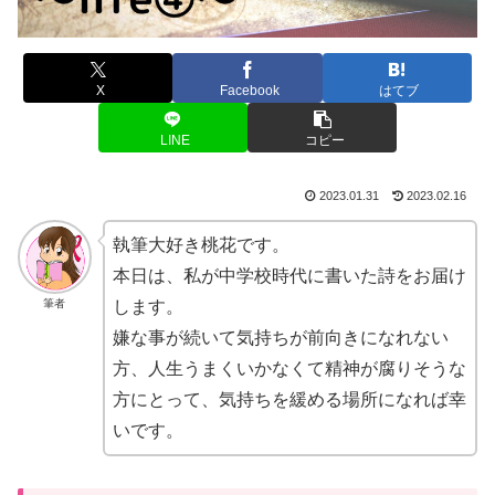
X
Facebook
はてブ
LINE
コピー
2023.01.31
2023.02.16
執筆大好き桃花です。
本日は、私が中学校時代に書いた詩をお届け
筆者
します。
嫌な事が続いて気持ちが前向きになれない
方、人生うまくいかなくて精神が腐りそうな
方にとって、気持ちを緩める場所になれば幸
いです。