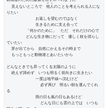
ひと
  見えないところで　
他人
のことを考えられる人にな
りたい

            お返しを望むのではなく

            生きるために支え合って

        「何かのために」　ただ　それだけの心で

        どんな生き物にだって　優しく枝を揺らし
ていたい

  芽が出てから　自然にかえるその時まで

  もっともっと動物達とあいたいから

どんなときでも昇ってくる太陽のように

  絶えず諦めず　いつも明るく前向きに生きたい

            一度は地平線へ沈むけど

              必ず再び　明るい朝を運んでくれ
る

            雨の日も嵐の日もあるけど

              どんな日にも雲の上では　いつも