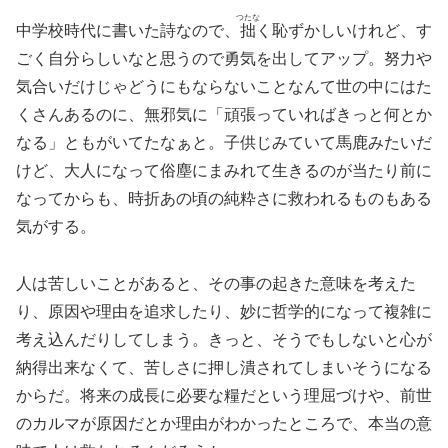
つたな
中学校時代に書いた詩なので、
拙
く恥ずかしいけれど、す
ごく自分らしいなと思うので勇気を出してアップ。努力や
気合いだけじゃどうにもならないことなんて世の中にはた
くさんあるのに、無邪気に「頑張っていればきっと何とか
なる」ともがいてたなぁと。子供じみていて馬鹿みたいだ
けど、大人になって俗塵にまみれて生きるのが当たり前に
なってからも、時折あの頃の純粋さに救われるものもある
気がする。
人は苦しいことがあると、その事の起きた意味を考えた
り、原因や理由を追求したり、妙に哲学的になって複雑に
考え込んだりしてしまう。きっと、そうでもしないと心が
納得出来なくて、苦しさに押し潰されてしまいそうになる
からだ。将来の成長に必要な糧だという理屈づけや、前世
のカルマが原因だとか理由がわかったところで、本当の意