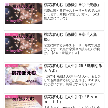
桃花ぽえむ【恋愛】A⑪『失恋』
詩
恋愛に関する詩をストーリー形式でお届
けします。片想いで苦しい方へ。【A11：
擬人法について】
桃花ぽえむ【恋愛】A⑥『人魚
恋愛（詩）
姫』
恋愛に関する詩をストーリー形式でお届
けします。気軽に恋愛ネタ読みたい方向
け。【A６：童話クイズ】
桃花ぽえむ【人生】26『繊細なる
人生（詩）
人々よ』
【詩26】繊細さんやHSPさんへ。もし少
しでも共感する部分があれば、HSPさん
だと思います。無理せず自分をいたわっ
ていきましょう！
桃花ぽえむ【人生】①『Ｅｖｅ
人生（詩）
ｎ ｉｆ』
人生うまくいかない方、しんどい方に向