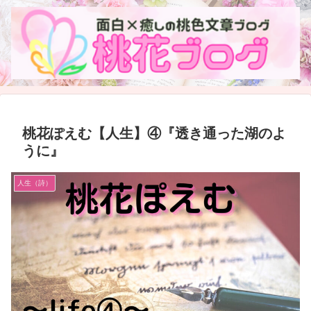
桃花ぽえむ【人生】④『透き通った湖のよ
うに』
人生（詩）