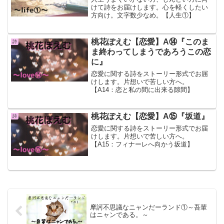
けて詩をお届けします。心を軽くしたい
方向け。文字数少なめ。【人生①】
桃花ぽえむ【恋愛】A⑭『このま
詩
ま終わってしまうであろうこの恋
に』
恋愛に関する詩をストーリー形式でお届
けします。片想いで苦しい方へ。
【A14：恋と私の間に出来る隙間】
桃花ぽえむ【恋愛】A⑮『坂道』
詩
恋愛に関する詩をストーリー形式でお届
けします。片想いで苦しい方へ。
【A15：フィナーレへ向かう坂道】
摩訶不思議なニャンだーランド①～吾輩
はニャンである。～