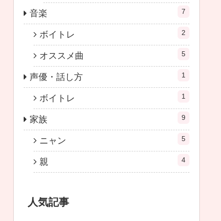
7
音楽
2
ボイトレ
5
オススメ曲
1
声優・話し方
1
ボイトレ
9
家族
5
ニャン
4
親
人気記事