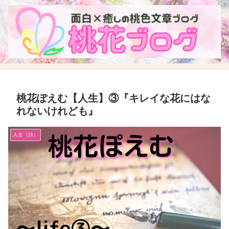
桃花ぽえむ【人生】③『キレイな花にはな
れないけれども』
人生（詩）