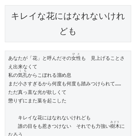
キレイな花にはなれないけれ
ども
ひと
あなたが「花」と呼んだその
女性
も　見上げることさ
え出来なくて

くち
私の
気孔
からこぼれる溜め息

まだ小さすぎるから何度も何度も踏みつけられて……

ただ真っ直な光が欲しくて

懲りずにまた葉を起こした

　　キレイな花にはなれないけれども

みどり
　　誰の目をも惹きつけない　それでも力強い
樹木
に
なろう
