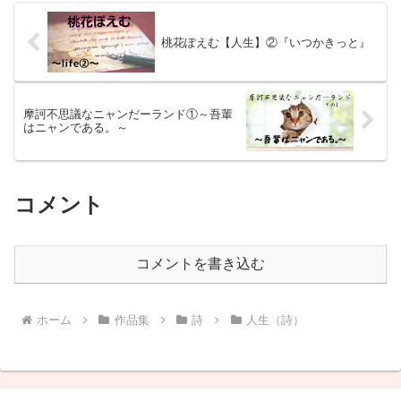
桃花ぽえむ【人生】②『いつかきっと』
摩訶不思議なニャンだーランド①～吾輩
はニャンである。～
コメント
コメントを書き込む
ホーム
作品集
詩
人生（詩）