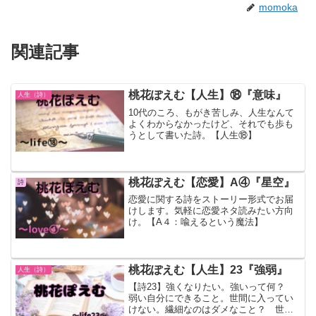
momoka
関連記事
桃花ぽえむ【人生】⑱『意味』
人生（詩）
10代のころ、もがき苦しみ、人生なんて
よくわからなかったけど、それでも歩も
うとして書いた詩。【人生⑱】
桃花ぽえむ【恋愛】A④『星空』
詩
恋愛に関する詩をストーリー形式でお届
けします。気軽に恋愛ネタ読みたい方向
け。【A４：喩えるという魔法】
桃花ぽえむ【人生】23『強弱』
人生（詩）
【詩23】強くなりたい。強いって何？
弱い自分にできること。世間に入ってい
けない。繊細なのはダメなこと？ 世の