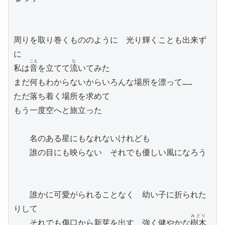
周りを取り巻くもののように　光り輝くことも出来ず
に

こえ
な
私は
音
を立てて
流
いてみた

まだ何もわからないからいろんな場所を漂って……

ただ落ち着く場所を求めて

もう一度空へと旅立った

　　名のある星にもなれないけれども

　　誰の目にも映らない　それでも優しい風になろう

　　誰かに可愛がられることなく　幼い子に折られた
りして

みどり
　　それでも傷口から新芽を出す　強く健やかな
樹木