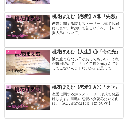
中弱肉強食？ 本当の強さって？
桃花ぽえむ【恋愛】A⑪『失恋』
詩
恋愛に関する詩をストーリー形式でお届
けします。片想いで苦しい方へ。【A11：
擬人法について】
桃花ぽえむ【人生】⑪『命の光』
人生（詩）
涙の止まらない日があってもいい それ
が毎日続いて 「もう二度と光なんて射
してこないんじゃないか」と思って……
自分を奮い立たせるために書いた詩。
【人生⑪】
桃花ぽえむ【恋愛】A①『クセ』
詩
恋愛に関する詩をストーリー形式でお届
けします。気軽に恋愛ネタ読みたい方向
け。【A1：恋のはじまりについて】