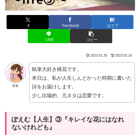
X
Facebook
はてブ
LINE
コピー
2023.01.30
2023.02.16
執筆大好き桃花です。
本日は、私が人生しんどかった時期に書いた
筆者
詩をお届けします。
少し比喩的、元ネタは恋愛です。
ぽえむ【人生】③『キレイな花にはなれ
ないけれども』