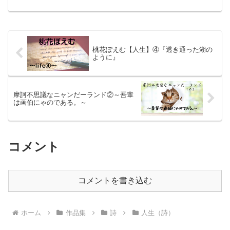
桃花ぽえむ【人生】④『透き通った湖の
ように』
摩訶不思議なニャンだーランド②～吾輩
は画伯にゃのである。～
コメント
コメントを書き込む
ホーム
作品集
詩
人生（詩）