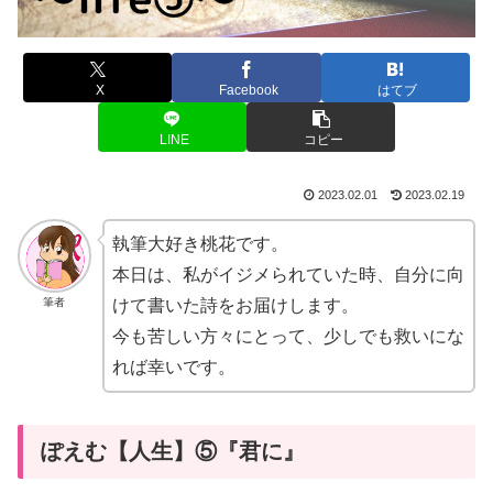
X
Facebook
はてブ
LINE
コピー
2023.02.01
2023.02.19
執筆大好き桃花です。
本日は、私がイジメられていた時、自分に向
筆者
けて書いた詩をお届けします。
今も苦しい方々にとって、少しでも救いにな
れば幸いです。
ぽえむ【人生】⑤『君に』