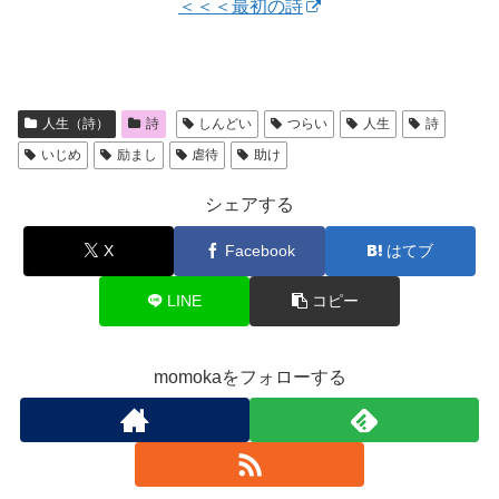
＜＜＜最初の詩
人生（詩）
詩
しんどい
つらい
人生
詩
いじめ
励まし
虐待
助け
シェアする
X
Facebook
はてブ
LINE
コピー
momokaをフォローする