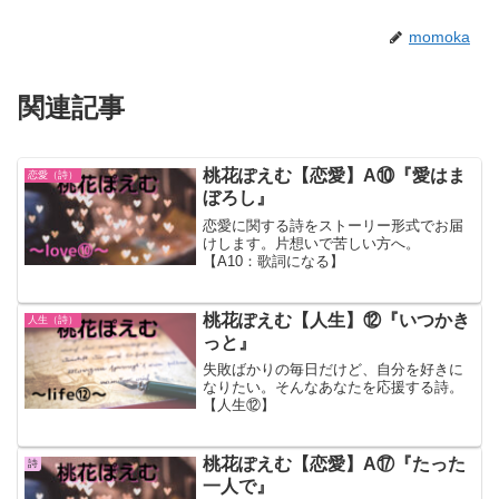
momoka
関連記事
桃花ぽえむ【恋愛】A⑩『愛はま
恋愛（詩）
ぼろし』
恋愛に関する詩をストーリー形式でお届
けします。片想いで苦しい方へ。
【A10：歌詞になる】
桃花ぽえむ【人生】⑫『いつかき
人生（詩）
っと』
失敗ばかりの毎日だけど、自分を好きに
なりたい。そんなあなたを応援する詩。
【人生⑫】
桃花ぽえむ【恋愛】A⑰『たった
詩
一人で』