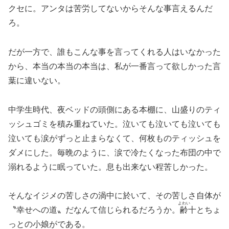
クセに。アンタは苦労してないからそんな事言えるんだ
ろ。
だが一方で、誰もこんな事を言ってくれる人はいなかった
から、本当の本当の本当は、私が一番言って欲しかった言
葉に違いない。
中学生時代、夜ベッドの頭側にある本棚に、山盛りのティ
ッシュゴミを積み重ねていた。泣いても泣いても泣いても
泣いても涙がずっと止まらなくて、何枚ものティッシュを
ダメにした。毎晩のように、涙で冷たくなった布団の中で
溺れるように眠っていた。息も出来ない程苦しかった。
そんなイジメの苦しさの渦中に於いて、その苦しさ自体が
よわい
〝幸せへの道〟だなんて信じられるだろうか。
齢
十とちょ
っとの小娘がである。