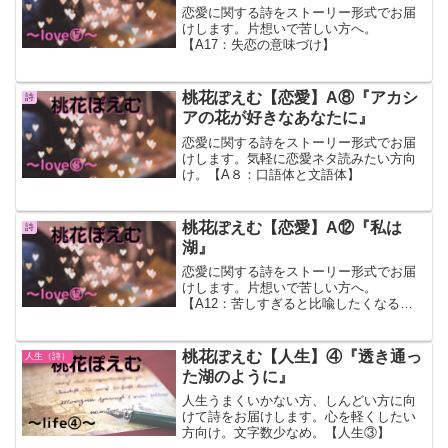
恋愛に関する詩をストーリー形式でお届
けします。片想いで苦しい方へ。
【A17：失恋の意味づけ】
桃花ぽえむ【恋愛】A⑧『アカシ
詩
アの花が好きなあなたに』
恋愛に関する詩をストーリー形式でお届
けします。気軽に恋愛ネタ読みたい方向
け。【A８：口語体と文語体】
桃花ぽえむ【恋愛】A⑫『私は
詩
湖』
恋愛に関する詩をストーリー形式でお届
けします。片想いで苦しい方へ。
【A12：苦しすぎると比喩したくなる法
則】
桃花ぽえむ【人生】④『透き通っ
人生（詩）
た湖のように』
人生うまくいかない方、しんどい方に向
けて詩をお届けします。心を軽くしたい
方向け。文字数少なめ。【人生③】