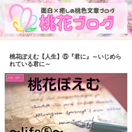
桃花ぽえむ【人生】⑤『君に』～いじめら
れている君に～
人生（詩）