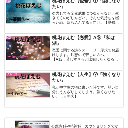
桃花ぽえむ【憂鬱】①『楽になり
詩
たい』
努力しても全然成果につながらない、生
きてくのがしんどい、そんな気持ちを綴
った詩。落ち込んでる人向け。【憂鬱
①】
桃花ぽえむ【恋愛】A⑫『私は
詩
湖』
恋愛に関する詩をストーリー形式でお届
けします。片想いで苦しい方へ。
【A12：苦しすぎると比喩したくなる法
則】
桃花ぽえむ【人生】⑦『強くなり
人生（詩）
たい』
私が中学生の頃に書いた詩です。弱い自
分にうんざりしてしまう。強くなりた
い。【人生⑦】
心療内科や精神科、カウンセリングでか