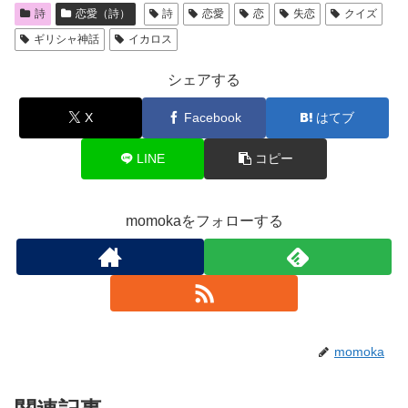
詩
恋愛（詩）
詩
恋愛
恋
失恋
クイズ
ギリシャ神話
イカロス
シェアする
X
Facebook
はてブ
LINE
コピー
momokaをフォローする
momoka