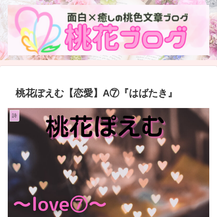
桃花ぽえむ【恋愛】A⑦『はばたき』
詩