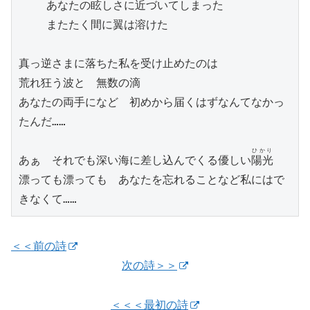
    あなたの眩しさに近づいてしまった

    またたく間に翼は溶けた

真っ逆さまに落ちた私を受け止めたのは

荒れ狂う波と　無数の滴

あなたの両手になど　初めから届くはずなんてなかっ
たんだ……

ひかり
あぁ　それでも深い海に差し込んでくる優しい
陽光
漂っても漂っても　あなたを忘れることなど私にはで
きなくて……
＜＜前の詩
次の詩＞＞
＜＜＜最初の詩