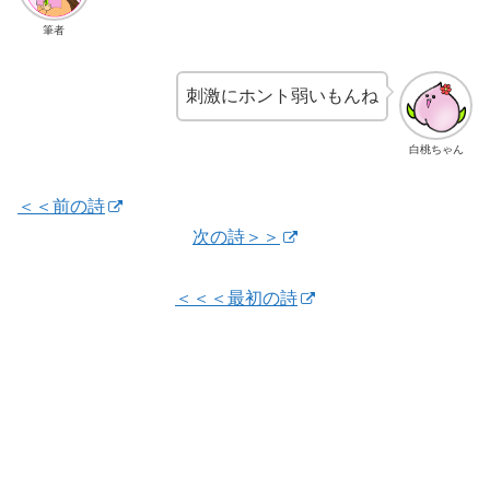
筆者
刺激にホント弱いもんね
白桃ちゃん
＜＜前の詩
次の詩＞＞
＜＜＜最初の詩