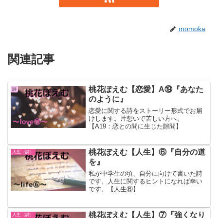
momoka
関連記事
桃花ぽえむ【恋愛】A⑲『あなた
詩
のように』
恋愛に関する詩をストーリー形式でお届
けします。片想いで苦しい方へ。
【A19：恋との間に生じた隙間】
桃花ぽえむ【人生】⑥『自分の道
人生（詩）
を』
私が中学生の頃、自分に向けて書いた詩
です。人生に関するヒントになれば幸い
です。【人生⑥】
桃花ぽえむ【人生】⑦『強くなり
人生（詩）