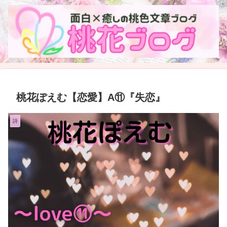
桃花ぽえむ【恋愛】A⑪『失恋』
詩