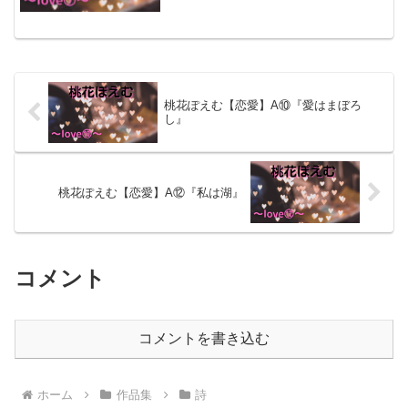
桃花ぽえむ【恋愛】A⑩『愛はまぼろ
し』
桃花ぽえむ【恋愛】A⑫『私は湖』
コメント
コメントを書き込む
ホーム
作品集
詩