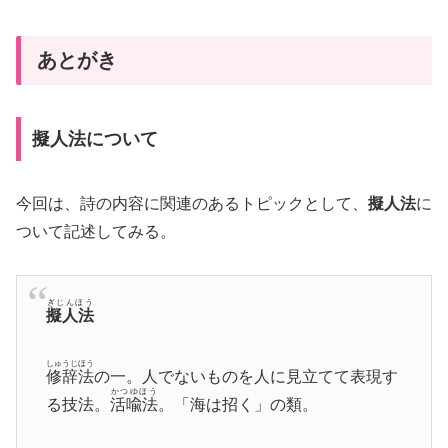
あとがき
擬人法について
今回は、詩の内容に関連のあるトピックとして、
擬人法
に
ついて記述してみる。
ぎじんほう
擬人法
しゅうじほう
修辞法
の一。人でないものを人に見立てて表現す
かつゆほう
る技法。
活喩法
。「海は招く」の類。