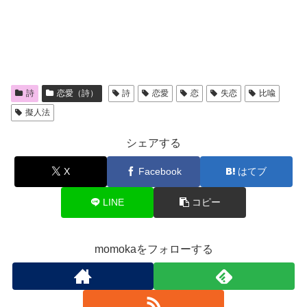
詩
恋愛（詩）
詩
恋愛
恋
失恋
比喩
擬人法
シェアする
X
Facebook
はてブ
LINE
コピー
momokaをフォローする