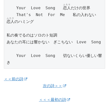
ふたり
    Your  Love  Song　　
恋人
だけの世界

    That's  Not  For  Me　　私の入れない
ふたり
恋人
のハミング

私の奏でるのはソロのト短調

あなたの耳には響かない　ぎこちない　Love  Song

    Your  Love  Song　　切ないくらい優しい響
き
＜＜前の詩
次の詩＞＞
＜＜＜最初の詩