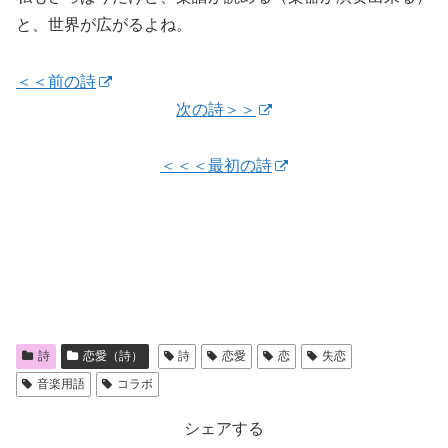
と、世界が広がるよね。
＜＜前の詩
次の詩＞＞
＜＜＜最初の詩
詩
恋愛（詩）
詩
恋愛
恋
失恋
音楽用語
コラボ
シェアする