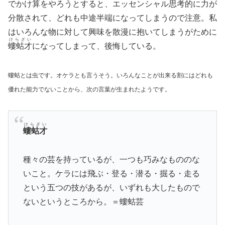
でかけ算をやろうとすると、エッセンシャル思考的に力が
分散されて、どれも中途半端になってしまうので注意。私
はいろんな物に対して興味を散漫に抱いてしまうがために
けらざい
螻蛄才
になってしまって、後悔している。
螻蛄とは虫です。オケラとも言うそう。いろんなことが出来る割にはどれも
優れた能力でないことから、次の言葉が生まれたようです。
けらざい
螻蛄才
種々の芸を持っているが、一つも巧みなもののな
いこと。ケラには飛ぶ・登る・潜る・掘る・走る
という五つの技があるが、いずれも大したもので
ないというところから。＝螻蛄芸