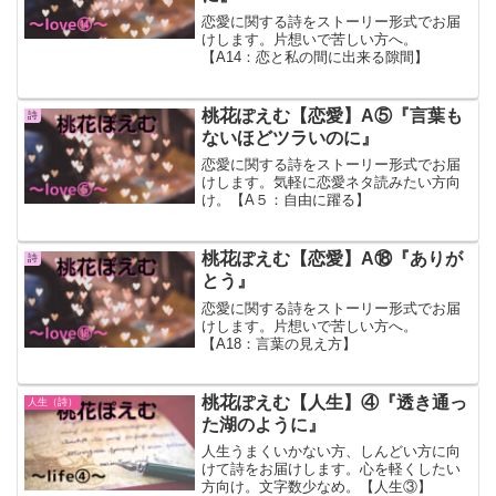
恋愛に関する詩をストーリー形式でお届
けします。片想いで苦しい方へ。
【A14：恋と私の間に出来る隙間】
桃花ぽえむ【恋愛】A⑤『言葉も
詩
ないほどツラいのに』
恋愛に関する詩をストーリー形式でお届
けします。気軽に恋愛ネタ読みたい方向
け。【A５：自由に躍る】
桃花ぽえむ【恋愛】A⑱『ありが
詩
とう』
恋愛に関する詩をストーリー形式でお届
けします。片想いで苦しい方へ。
【A18：言葉の見え方】
桃花ぽえむ【人生】④『透き通っ
人生（詩）
た湖のように』
人生うまくいかない方、しんどい方に向
けて詩をお届けします。心を軽くしたい
方向け。文字数少なめ。【人生③】