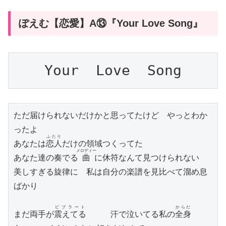
ぽえむ【恋愛】A⑬『Your Love Song』
Your  Love  Song
ただ届けられないだけかと思ってたけど　やっとわか
ったよ

ふたり
あなたは
恋人
だけの領域つくってた

メロディー
あなた達の奏でる
曲
に休符なんて見つけられない

美しすぎる旋律に　私は自分の楽譜を見比べて溜め息
ばかり

ビブラート
からだ
まだ両手が
震えてる
　　　汗で泣いてる私の
全身