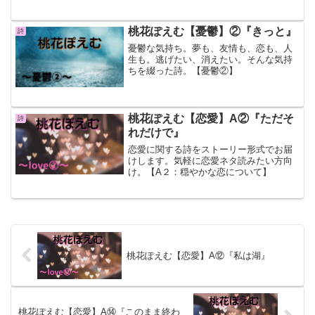
桃花ぽえむ【憂鬱】②『きっと』
詩
憂鬱な気持ち。夢も、友情も、恋も、人
生も。逃げたい、消えたい。そんな気持
ちを綴った詩。【憂鬱②】
桃花ぽえむ【恋愛】A②『ただそ
詩
れだけで』
恋愛に関する詩をストーリー形式でお届
けします。気軽に恋愛ネタ読みたい方向
け。【A２：穏やかな恋について】
桃花ぽえむ【恋愛】A⑫『私は湖』
桃花ぽえむ【恋愛】A⑭『このまま終わ