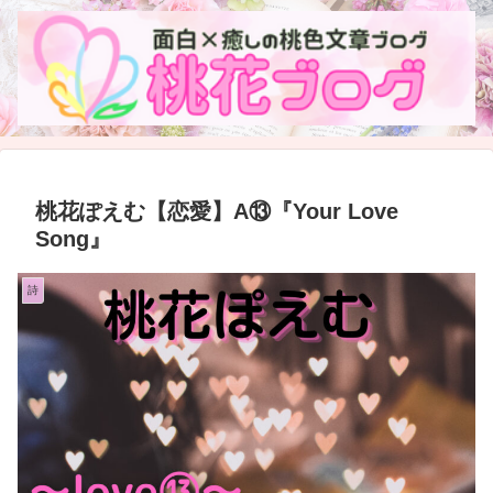
桃花ぽえむ【恋愛】A⑬『Your Love
Song』
詩