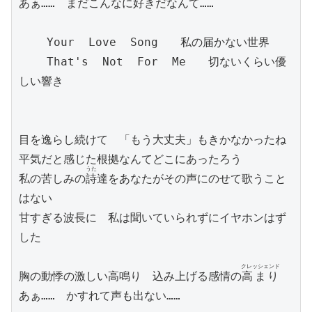
あぁ……　まだこんなに好きだなんて……

    Your  Love  Song　　私の届かない世界

    That's  Not  For  Me　　切ないくらい優
しい響き

目を逸らし続けて　「もう大丈夫」もきかなかったね

平気だと感じた根拠なんてどこにあったろう

うた
私の苦しみの
詩
達をあなたがその声にのせて歌うこと
はない

甘すぎる波長に　私は聞いていられずにイヤホンはず
した

クレッシェンド
胸の動悸の激しい高鳴り　込み上げる感情の
高まり
あぁ……　かすれて声も出ない……
