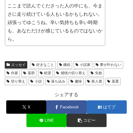
ここまで読んでくださった人の中にも、今ま
さに走り続けている人もいるかもしれない。
頑張ってゆこうね。辛い気持ちも辛い時期
も、あなただけが感じているものではないか
ら。
エッセイ
好きなこと
継続
小説家
夢が叶わない
作家
落胆
絶望
感情の切り替え
失敗
切り替え
小説
落ち込み
趣味
新人賞
落選
シェアする
X
Facebook
はてブ
LINE
コピー