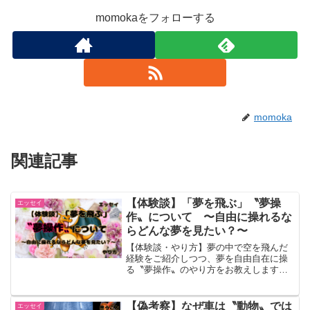
momokaをフォローする
momoka
関連記事
【体験談】「夢を飛ぶ」〝夢操
エッセイ
作〟について 〜自由に操れるな
らどんな夢を見たい？〜
【体験談・やり方】夢の中で空を飛んだ
経験をご紹介しつつ、夢を自由自在に操
る〝夢操作〟のやり方をお教えします。
（明晰夢、空を飛ぶ夢、夢を操る）
【偽考察】なぜ車は〝動物〟では
エッセイ