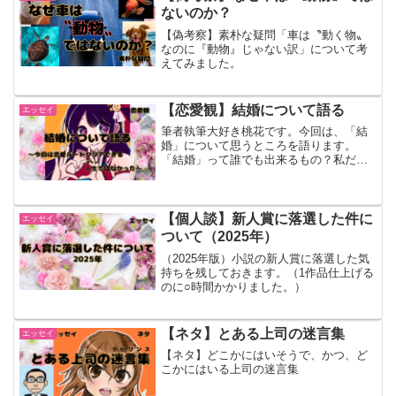
ないのか？
【偽考察】素朴な疑問「車は〝動く物〟
なのに『動物』じゃない訳」について考
えてみました。
【恋愛観】結婚について語る
エッセイ
筆者執筆大好き桃花です。今回は、「結
婚」について思うところを語ります。
「結婚」って誰でも出来るもの？私だっ
て思ってた。いつか年頃になれば、こん
な自分でも大切に思ってくれる人が現れ
て、結婚とか、するのかな、って。でも
悟った。人間には大きく分け...
【個人談】新人賞に落選した件に
エッセイ
ついて（2025年）
（2025年版）小説の新人賞に落選した気
持ちを残しておきます。（1作品仕上げる
のに○時間かかりました。）
【ネタ】とある上司の迷言集
エッセイ
【ネタ】どこかにはいそうで、かつ、ど
こかにはいる上司の迷言集