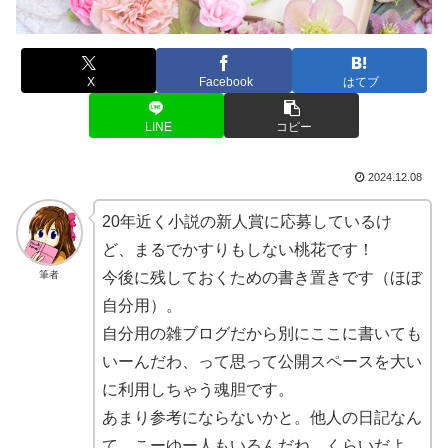
X
Facebook
はてブ
LINE
コピー
2024.12.08
20年近く小説の新人賞に応募しているけ
ど、まるでかすりもしない桃花です！
筆者
今後に残しておくための書き置きです（ほぼ
自分用）。
自分用の雑ブログだから別にここに書いても
いーんだわ、って思って公開スペースを大い
に利用しちゃう魂胆です。
あまり参考にならないかと。他人の日記なん
て、こーゆー人もいるんだね、くらいだよ