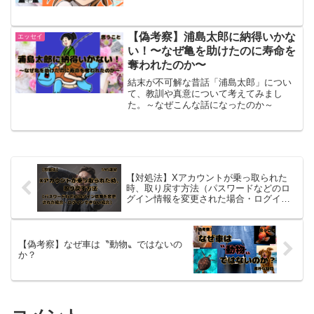
【偽考察】浦島太郎に納得いかな
エッセイ
い！〜なぜ亀を助けたのに寿命を
奪われたのか〜
結末が不可解な昔話「浦島太郎」につい
て、教訓や真意について考えてみまし
た。～なぜこんな話になったのか～
【対処法】Xアカウントが乗っ取られた
時、取り戻す方法（パスワードなどのロ
グイン情報を変更された場合・ログイン
できない場合）
【偽考察】なぜ車は〝動物〟ではないの
か？