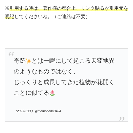
※
引用する時は、著作権の都合上、リンク貼るか引用元を
明記
してくださいね。（ご連絡は不要）
奇跡
とは
一瞬にして起こる天変地異
のようなものではなく、
じっくりと成長してきた植物が花開く
ことに似てる
（2023/10/1）@momohana0404