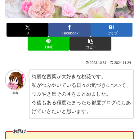
X
Facebook
はてブ
LINE
コピー
2023.10.31
2024.11.24
綺麗な言葉が大好きな桃花です。
私がつぶやいている日々の気づきについて、
筆者
つぶやき集その４をまとめました。
今後もある程度たまったら都度ブログにもあ
げていきたいと思います。
お詫び