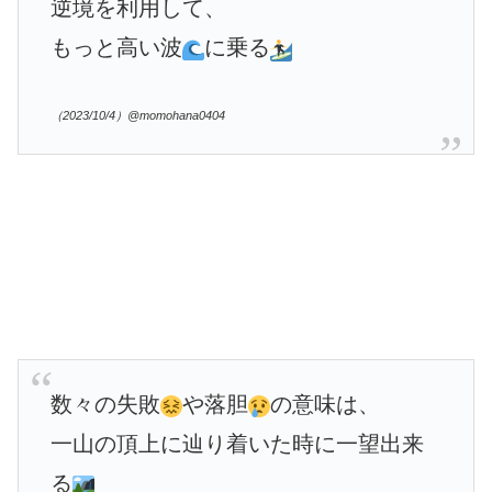
逆境を利用して、
もっと高い波
に乗る
（2023/10/4）@momohana0404
数々の失敗
や落胆
の意味は、
一山の頂上に辿り着いた時に一望出来
る