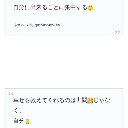
自分に出来ることに集中する
（2023/10/14）@momohana0404
幸せを教えてくれるのは世間
じゃな
く、
自分