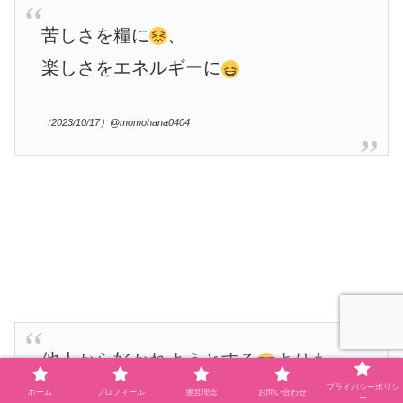
苦しさを糧に
、
楽しさをエネルギーに
（2023/10/17）@momohana0404
他人から好かれようとする
よりも、
自分から好かれる
よう、
プライバシーポリシ
ホーム
プロフィール
運営理念
お問い合わせ
ー