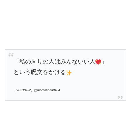
「私の周りの人はみんないい人
」
という呪文をかける
（2023/10/2）@momohana0404