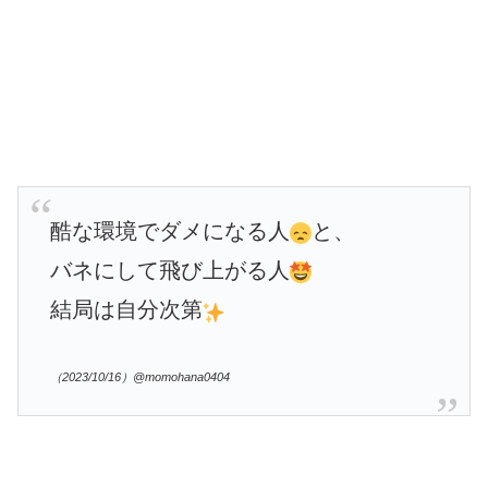
酷な環境でダメになる人
と、
バネにして飛び上がる人
結局は自分次第
（2023/10/16）@momohana0404