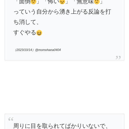
「面倒
」「怖い
」「無意味
」
っていう自分から湧き上がる反論を打
ち消して、
すぐやる
（2023/10/14）@momohana0404
周りに目を取られてばかりいないで、