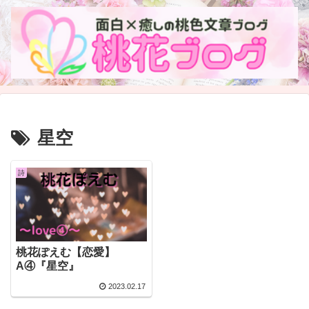
星空
詩
桃花ぽえむ【恋愛】
A④『星空』
2023.02.17