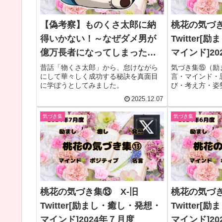
【偽考察】ものくさ太郎に納
桃花の気づき
得いかない！～なぜダメ男が
Twitter
億万長者になってしまったの
マインド]20
か～
昔話「物くさ太郎」から、怠けながら
気づき集⑮（励
にして華々しく成功する秘訣を真面目
言・マインド・
に学ぼうとしてみました。
び・考え方・姿
2025.12.07
気づき集
気づき集
桃花の気づき集⑬ X-旧
桃花の気づき
Twitter[励まし・癒し・発想・
Twitter
マインド]2024年７月度
マインド]20