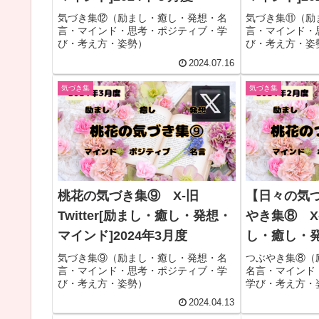
気づき集⑫（励まし・癒し・発想・名
気づき集⑪（励
言・マインド・思考・ポジティブ・学
言・マインド・
び・考え方・姿勢）
び・考え方・姿
2024.07.16
気づき集
気づき集
桃花の気づき集⑨ X-旧
【日々の気
Twitter[励まし・癒し・発想・
やき集⑧ X-旧
マインド]2024年3月度
し・癒し・発
気づき集⑨（励まし・癒し・発想・名
つぶやき集⑧（
言・マインド・思考・ポジティブ・学
名言・マインド
び・考え方・姿勢）
学び・考え方・
2024.04.13