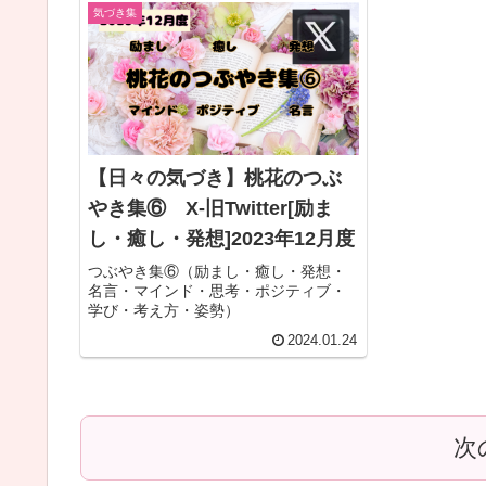
気づき集
【日々の気づき】桃花のつぶ
やき集⑥ X-旧Twitter[励ま
し・癒し・発想]2023年12月度
つぶやき集⑥（励まし・癒し・発想・
名言・マインド・思考・ポジティブ・
学び・考え方・姿勢）
2024.01.24
次